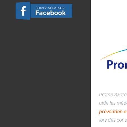
Promo Santé
aide les méd
prévention e
lors des cons