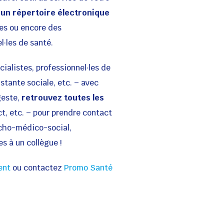
t
un répertoire électronique
les ou encore des
·les de santé.
cialistes, professionnel·les de
stante sociale, etc. – avec
geste,
retrouvez toutes les
ct, etc. – pour prendre contact
ycho-médico-social,
s à un collègue !
ent
ou contactez
Promo Santé